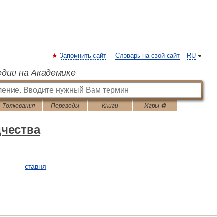
Запомнить сайт
Словарь на свой сайт
RU
едии на Академике
Толкования
Переводы
Книги
Игры ⚽
дчества
ставня