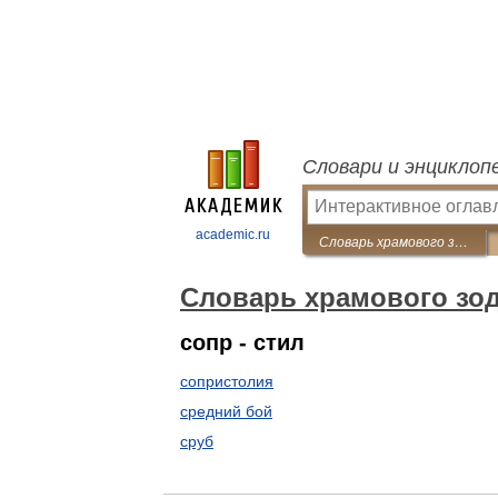
Словари и энциклоп
academic.ru
Словарь храмового зодчества
Словарь храмового зо
сопр - стил
сопристолия
средний бой
сруб