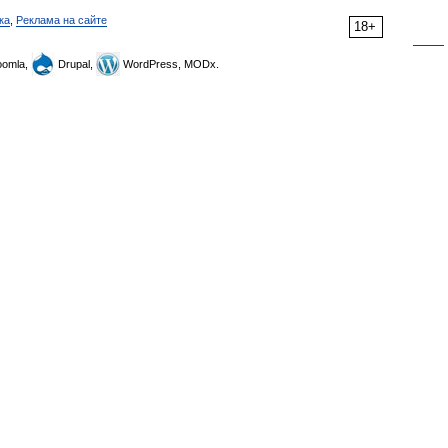
ка
,
Реклама на сайте
18+
omla,
Drupal,
WordPress, MODx.